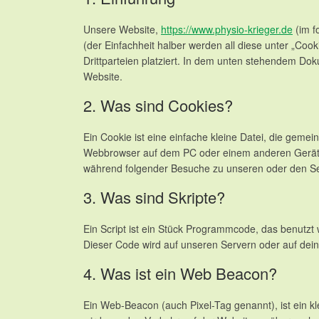
Unsere Website,
https://www.physio-krieger.de
(im f
(der Einfachheit halber werden all diese unter „C
Drittparteien platziert. In dem unten stehendem Do
Website.
2. Was sind Cookies?
Ein Cookie ist eine einfache kleine Datei, die geme
Webbrowser auf dem PC oder einem anderen Gerät g
während folgender Besuche zu unseren oder den Ser
3. Was sind Skripte?
Ein Script ist ein Stück Programmcode, das benutzt w
Dieser Code wird auf unseren Servern oder auf dei
4. Was ist ein Web Beacon?
Ein Web-Beacon (auch Pixel-Tag genannt), ist ein kl