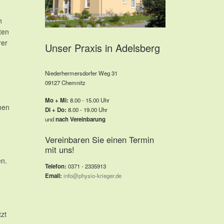
n
ten
rer
Unser Praxis in Adelsberg
Niederhermersdorfer Weg 31
09127 Chemnitz
Mo + Mi:
8.00 - 15.00 Uhr
nen
Di + Do:
8.00 - 19.00 Uhr
und
nach Vereinbarung
Vereinbaren Sie einen Termin
mit uns!
en.
Telefon:
0371 - 2335913
Email:
info@physio-krieger.de
tzt